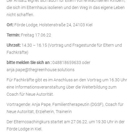
Der Ansatz eignet sich auch für Eltern von erwachsenen Kindern,
die sich im Elternhaus isolieren und den Weg in das eigene Leben
nicht schaffen.
Ort:
Förde Lodge, Holstenstraße 24, 24103 Kiel
Termin:
Freitag 17.06.22
Uhrzeit:
14.30 – 16.15 (Vortrag und Fragestunde für Eltern und
Fachkräfte)
bitte melden Sie sich an :
048818659633 oder
anja.pape@thegreenhouse.solutions
Für Fachkräfte gibt es im Anschluss an den Vortrag um 16.30 Uhr
eine Informationsveranstaltung über die Weiterbildung zum
Coach für Neue Autorität.
Vortragende: Anja Pape, Familientherapeutin (DGSF), Coach für
Neue Autorität, Erzieherin, Trainerin
Der Elterncoachingkurs startet am 27.06.22. um 19.30 Uhr in der
Förde Lodge in Kiel.