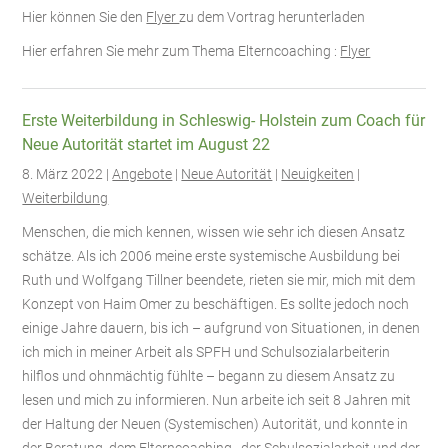
Hier können Sie den
Flyer
zu dem Vortrag herunterladen
Hier erfahren Sie mehr zum Thema Elterncoaching
:
Flyer
Erste Weiterbildung in Schleswig- Holstein zum Coach für
Neue Autorität startet im August 22
8. März 2022 |
Angebote
|
Neue Autorität
|
Neuigkeiten
|
Weiterbildung
Menschen, die mich kennen, wissen wie sehr ich diesen Ansatz
schätze. Als ich 2006 meine erste systemische Ausbildung bei
Ruth und Wolfgang Tillner beendete, rieten sie mir, mich mit dem
Konzept von Haim Omer zu beschäftigen. Es sollte jedoch noch
einige Jahre dauern, bis ich – aufgrund von Situationen, in denen
ich mich in meiner Arbeit als SPFH und Schulsozialarbeiterin
hilflos und ohnmächtig fühlte – begann zu diesem Ansatz zu
lesen und mich zu informieren. Nun arbeite ich seit 8 Jahren mit
der Haltung der Neuen (Systemischen) Autorität, und konnte in